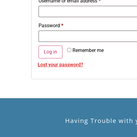
Username or email address
*
Password
*
Remember me
Log in
Lost your password?
Having Trouble with y